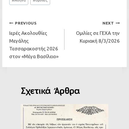
Tags:
Πλοήγηση
PREVIOUS
NEXT
Ιερές Ακολουθίες
Ομιλίες σε ΓΕΧΑ την
Άρθρων
Μεγάλης
Κυριακή 8/3/2026
Τεσσαρακοστής 2026
στον «Μέγα Βασίλειο»
Σχετικά Άρθρα