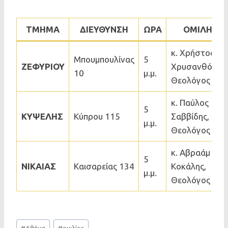
ΤΜΗΜΑ
ΔΙΕΥΘΥΝΣΗ
ΩΡΑ
ΟΜΙΛΗΤΗ
κ. Χρήστος
Μπουμπουλίνας
5
ΖΕΦΥΡΙΟΥ
Χρυσανθόπουλ
10
μ.μ.
Θεολόγος
κ. Παύλος
5
ΚΥΨΕΛΗΣ
Κύπρου 115
Σαββίδης,
μ.μ.
Θεολόγος
κ. Αβραάμ
5
ΝΙΚΑΙΑΣ
Καισαρείας 134
Κοκάλης,
μ.μ.
Θεολόγος
Post
#
Αθήνα
#
ομιλίες