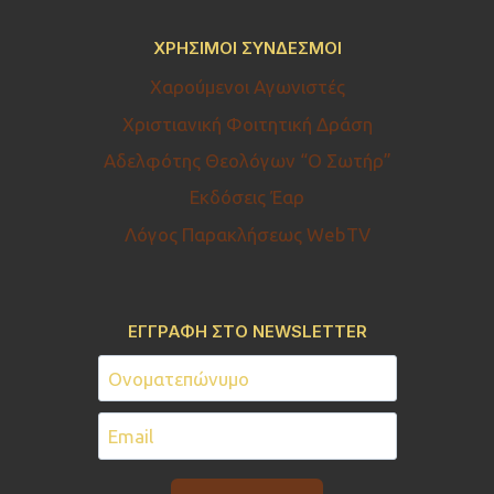
ΧΡΉΣΙΜΟΙ ΣΎΝΔΕΣΜΟΙ
Χαρούμενοι Αγωνιστές
Χριστιανική Φοιτητική Δράση
Αδελφότης Θεολόγων “Ο Σωτήρ”
Εκδόσεις Έαρ
Λόγος Παρακλήσεως WebTV
ΕΓΓΡΑΦΗ ΣΤΟ NEWSLETTER