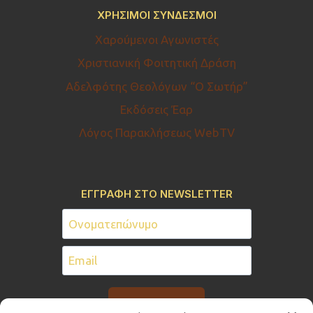
ΧΡΉΣΙΜΟΙ ΣΎΝΔΕΣΜΟΙ
Χαρούμενοι Αγωνιστές
Χριστιανική Φοιτητική Δράση
Αδελφότης Θεολόγων “Ο Σωτήρ”
Εκδόσεις Έαρ
Λόγος Παρακλήσεως WebTV
ΕΓΓΡΑΦΗ ΣΤΟ NEWSLETTER