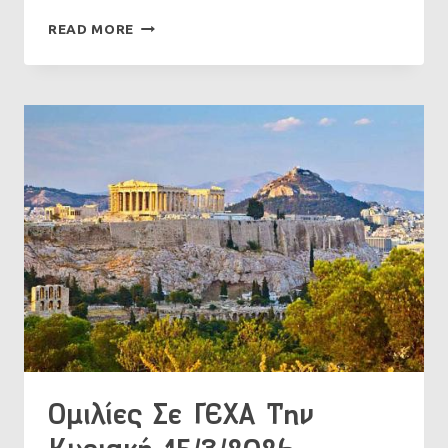
ΟΜΙΛΊΕΣ
READ MORE
ΣΕ
ΓΕΧΑ
ΤΗΝ
ΚΥΡΙΑΚΉ
22/3/2026
Ομιλίες Σε ΓΕΧΑ Την