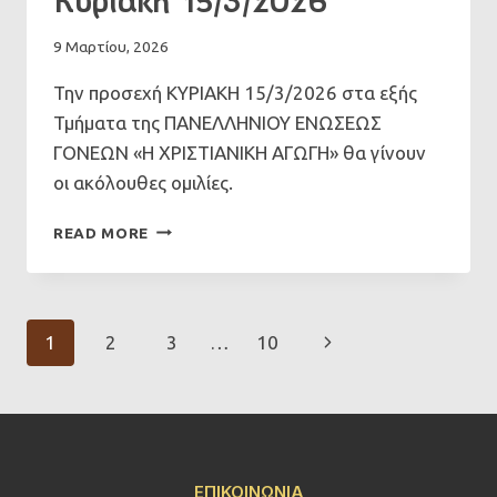
Κυριακή 15/3/2026
9 Μαρτίου, 2026
Την προσεχή ΚΥΡΙΑΚΗ 15/3/2026 στα εξής
Τμήματα της ΠΑΝΕΛΛΗΝΙΟΥ ΕΝΩΣΕΩΣ
ΓΟΝΕΩΝ «Η ΧΡΙΣΤΙΑΝΙΚΗ ΑΓΩΓΗ» θα γίνουν
οι ακόλουθες ομιλίες.
ΟΜΙΛΊΕΣ
READ MORE
ΣΕ
ΓΕΧΑ
ΤΗΝ
ΚΥΡΙΑΚΉ
Page
Next
1
2
3
…
10
15/3/2026
Navigation
Page
ΕΠΙΚΟΙΝΩΝΊΑ