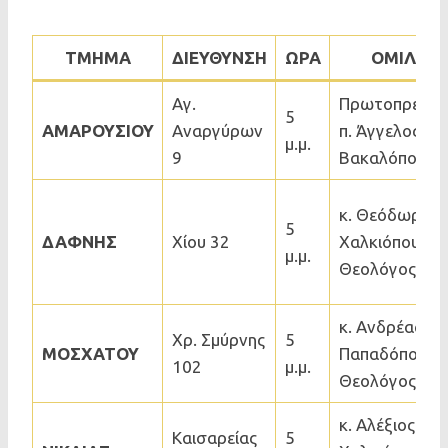
ΤΜΗΜΑ
ΔΙΕΥΘΥΝΣΗ
ΩΡΑ
ΟΜΙΛΗΤ
Αγ.
Πρωτοπρεσβύ
5
ΑΜΑΡΟΥΣΙΟΥ
Αναργύρων
π. Άγγελος
μ.μ.
9
Βακαλόπουλο
κ. Θεόδωρος
5
ΔΑΦΝΗΣ
Χίου 32
Χαλκιόπουλος
μ.μ.
Θεολόγος
κ. Ανδρέας
Χρ. Σμύρνης
5
ΜΟΣΧΑΤΟΥ
Παπαδόπουλο
102
μ.μ.
Θεολόγος
κ. Αλέξιος
Καισαρείας
5