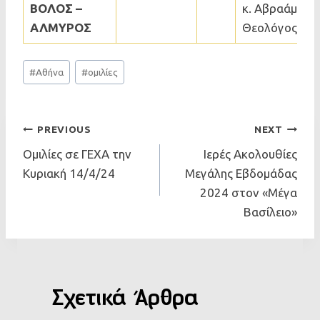
ΒΟΛΟΣ –
κ. Αβραάμ Κοκ
ΑΛΜΥΡΟΣ
Θεολόγος
Post
#
Αθήνα
#
ομιλίες
Tags:
Πλοήγηση
PREVIOUS
NEXT
Ομιλίες σε ΓΕΧΑ την
Ιερές Ακολουθίες
Άρθρων
Κυριακή 14/4/24
Μεγάλης Εβδομάδας
2024 στον «Μέγα
Βασίλειο»
Σχετικά Άρθρα