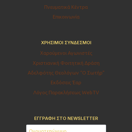
Πνευματικά Κέντρα
Επικοινωνία
ΧΡΉΣΙΜΟΙ ΣΎΝΔΕΣΜΟΙ
Χαρούμενοι Αγωνιστές
Χριστιανική Φοιτητική Δράση
Αδελφότης Θεολόγων “Ο Σωτήρ”
Εκδόσεις Έαρ
Λόγος Παρακλήσεως WebTV
ΕΓΓΡΑΦΗ ΣΤΟ NEWSLETTER