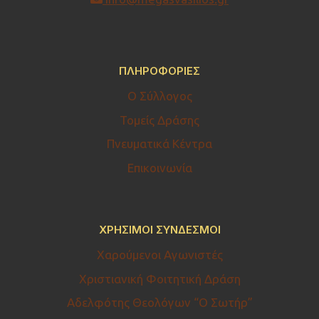
ΠΛΗΡΟΦΟΡΊΕΣ
Ο Σύλλογος
Τομείς Δράσης
Πνευματικά Κέντρα
Επικοινωνία
ΧΡΉΣΙΜΟΙ ΣΎΝΔΕΣΜΟΙ
Χαρούμενοι Αγωνιστές
Χριστιανική Φοιτητική Δράση
Αδελφότης Θεολόγων “Ο Σωτήρ”