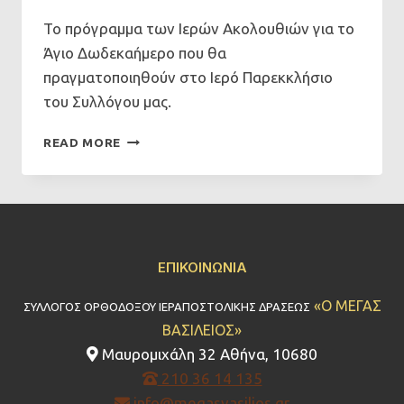
Το πρόγραμμα των Ιερών Ακολουθιών για το
Άγιο Δωδεκαήμερο που θα
πραγματοποιηθούν στο Ιερό Παρεκκλήσιο
του Συλλόγου μας.
ΙΕΡΈΣ
READ MORE
ΑΚΟΛΟΥΘΊΕΣ
ΔΩΔΕΚΑΗΜΈΡΟΥ
2025-
2026
ΣΤΟΝ
«ΜΈΓΑ
ΕΠΙΚΟΙΝΩΝΊΑ
ΒΑΣΊΛΕΙΟ»
«Ο ΜΕΓΑΣ
ΣΥΛΛΟΓΟΣ ΟΡΘΟΔΟΞΟΥ ΙΕΡΑΠΟΣΤΟΛΙΚΗΣ ΔΡΑΣΕΩΣ
ΒΑΣΙΛΕΙΟΣ»
Μαυρομιχάλη 32 Αθήνα, 10680
210 36 14 135
info@megasvasilios.gr