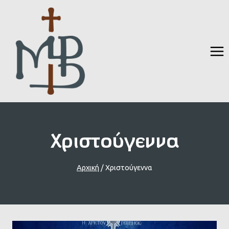
Skip
to
content
Χριστούγεννα
Αρχική
/
Χριστούγεννα